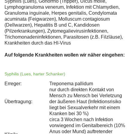
Syphilis (Lues), Gonorrhö (Tripper), Ulcus molle,
Lymphogranuloma venerum, Infektion mit Chlamydien,
Granuloma inguinale, Herpes genitalis, Condylomata
acuminata (Feigwarzen), Molluscum contagiosum
(Dellwarzen), Hepatitis B und C, Kandidosen
(Pilzerkrankungen), Zytomegalievirusinfektionen,
Trichomonadeninfektionen, Parasitosen (z.B. Filzläuse),
Krankheiten durch das HI-Virus
Auf folgende Krankheiten wollen wir näher eingehen:
Syphilis (Lues, harter Schanker)
Erreger:
Treponema pallidum
nur durch direkten Kontakt von
Mensch zu Mensch bei Verletzung
Übertragung:
der äußeren Haut (Infektionsrisiko
liegt bei Sexualverkehr mit einem
Kranken bei 30 %)
circa 3 Wochen nach Infektion
vorwiegend im Genitalbereich (10%
Anus oder Mund) auftretender