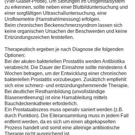
(Vier-Gläser-Probe). Um Störungen im Urogenitalsystem
zu erkennen, sollte neben einer Blutbilduntersuchung und
einer sorgfältigen Ultraschalluntersuchung, eine
Uroflowmetrie (Harnstrahlmessung) erfolgen.
Beim chronischen Beckenschmerzsyndrom lassen sich
keine organischen Ursachen der Beschwerden und keine
Entzündungszeichen feststellen.
Therapeutisch ergeben je nach Diagnose die folgenden
Optionen:
Bei der akuten bakteriellen Prostatitis werden Antibiotika
verabreicht. Die Dauer der Einnahme sollte mindestens 4
Wochen betragen, um der Entwicklung einer chronischen
bakteriellen Prostatitis vorzubeugen. Zusätzlich empfiehlt
sich eine schmerz- und entzündungshemmende Therapie.
Bei deutlicher Restharnbildung (unvollständige
Blasenentleerung) ist eine Harnableitung mittels
Bauchdeckenkatheter erforderlich.
Ein Prostataabszess muss operativ saniert werden (z.B.
durch Punktion). Die Eiteransammlung muss in jedem Fall
entfernt werden, da es sich um einen abgekapselten
Prozess handelt und somit eine alleinige antibiotische
Therapie nicht ausreichend ist.