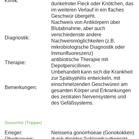
Klinik:
dunkelroter Fleck oder Knötchen, das
im weiteren Verlauf in ein flaches
Geschwür übergeht.
Nachweis von Antikörpern über
Blutabnahme, aber auch
verschiedenste andere
Diagnostik:
Nachweismöglichkeiten (z.B.
mikrobiologische Diagnostik oder
Immunfluoreszenz)
antibiotische Therapie mit
Therapie:
Depotpenicillinen.
Unbehandelt kann sich die Krankheit
zur Spätsyphilis entwickeln, mit
einschmelzenden Geschwüren am
Bemerkungen:
gesamten Körper und Erkrankungen
des zentralen Nervensystems und
des Gefäßsystems.
Gonorrhö (Tripper)
Erreger:
Neisseria gonorrhoeae (Gonokokken)
Übertragung:
durch direkten Schleimhautkontakt