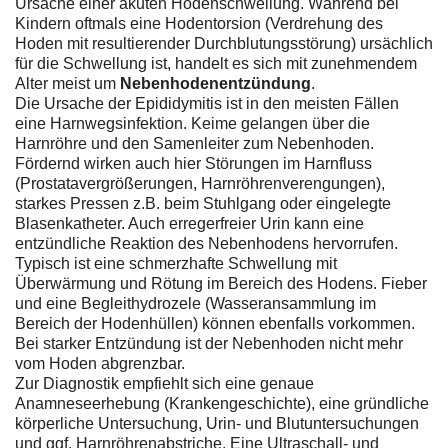
Ursache einer akuten Hodenschwellung. Während bei
Kindern oftmals eine Hodentorsion (Verdrehung des
Hoden mit resultierender Durchblutungsstörung) ursächlich
für die Schwellung ist, handelt es sich mit zunehmendem
Alter meist um
Nebenhodenentzündung
.
Die Ursache der Epididymitis ist in den meisten Fällen
eine Harnwegsinfektion. Keime gelangen über die
Harnröhre und den Samenleiter zum Nebenhoden.
Fördernd wirken auch hier Störungen im Harnfluss
(Prostatavergrößerungen, Harnröhrenverengungen),
starkes Pressen z.B. beim Stuhlgang oder eingelegte
Blasenkatheter. Auch erregerfreier Urin kann eine
entzündliche Reaktion des Nebenhodens hervorrufen.
Typisch ist eine schmerzhafte Schwellung mit
Überwärmung und Rötung im Bereich des Hodens. Fieber
und eine Begleithydrozele (Wasseransammlung im
Bereich der Hodenhüllen) können ebenfalls vorkommen.
Bei starker Entzündung ist der Nebenhoden nicht mehr
vom Hoden abgrenzbar.
Zur Diagnostik empfiehlt sich eine genaue
Anamneseerhebung (Krankengeschichte), eine gründliche
körperliche Untersuchung, Urin- und Blutuntersuchungen
und ggf. Harnröhrenabstriche. Eine Ultraschall- und