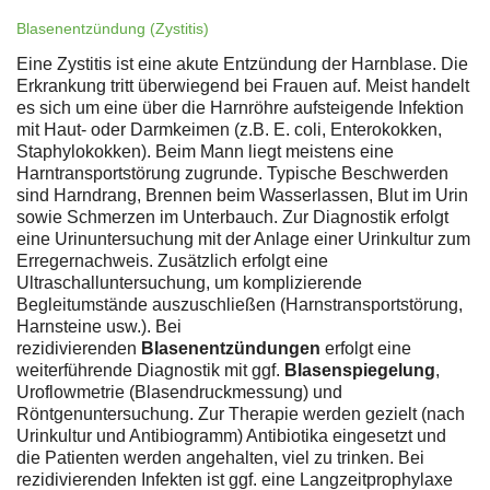
Blasenentzündung (Zystitis)
Eine Zystitis ist eine akute Entzündung der Harnblase. Die
Erkrankung tritt überwiegend bei Frauen auf. Meist handelt
es sich um eine über die Harnröhre aufsteigende Infektion
mit Haut- oder Darmkeimen (z.B. E. coli, Enterokokken,
Staphylokokken). Beim Mann liegt meistens eine
Harntransportstörung zugrunde. Typische Beschwerden
sind Harndrang, Brennen beim Wasserlassen, Blut im Urin
sowie Schmerzen im Unterbauch. Zur Diagnostik erfolgt
eine Urinuntersuchung mit der Anlage einer Urinkultur zum
Erregernachweis. Zusätzlich erfolgt eine
Ultraschalluntersuchung, um komplizierende
Begleitumstände auszuschließen (Harnstransportstörung,
Harnsteine usw.). Bei
rezidivierenden
Blasenentzündungen
erfolgt eine
weiterführende Diagnostik mit ggf.
Blasenspiegelung
,
Uroflowmetrie (Blasendruckmessung) und
Röntgenuntersuchung. Zur Therapie werden gezielt (nach
Urinkultur und Antibiogramm) Antibiotika eingesetzt und
die Patienten werden angehalten, viel zu trinken. Bei
rezidivierenden Infekten ist ggf. eine Langzeitprophylaxe