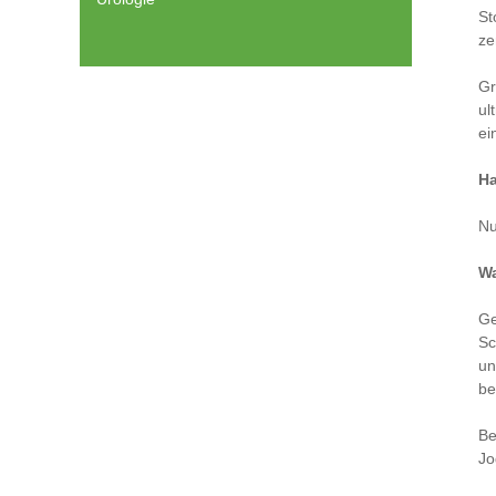
St
ze
Gr
ul
ei
Ha
Nu
Wa
Ge
Sc
un
be
Be
Jo