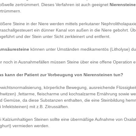
oßwelle zertrümmert. Dieses Verfahren ist auch geeignet
Nierensteine
rtrümmern.
ößere Steine in der Niere werden mittels perkutaner Nephrolitholapaxie
traschallgesteuert ein dünner Kanal von außen in die Niere gebohrt. Ü
ngeführt und der Stein unter Sicht zerkleinert und entfernt.
rnsäuresteine
können unter Umständen medikamentös (Litholyse) durc
r noch in Ausnahmefällen müssen Steine über eine offene Operation e
s kann der Patient zur Vorbeugung von Nierensteinen tun?
wichtsnormalisierung, körperliche Bewegung, ausreichende Flüssigkeit
hwitzen) ,fettarme, fleischarme und kochsalzarme Ernährung sowie wen
d Gemüse, da diese Substanzen enthalten, die eine Steinbildung hemme
i Infektsteinen) mit z.B. Zitrussäften.
i Kalziumhaltigen Steinen sollte eine übermäßige Aufnahme von Oxala
ghurt) vermieden werden.