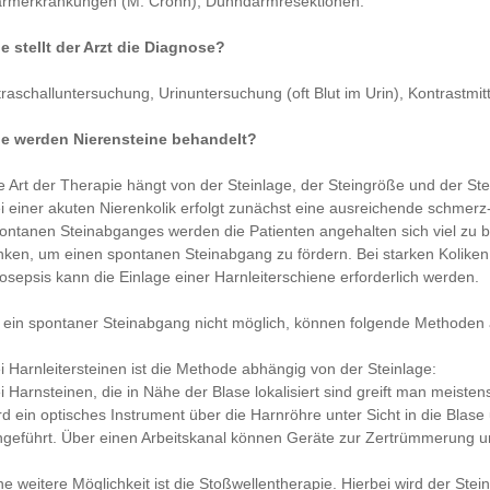
rmerkrankungen (M. Crohn), Dünndarmresektionen.
e stellt der Arzt die Diagnose?
traschalluntersuchung, Urinuntersuchung (oft Blut im Urin), Kontrastmi
e werden Nierensteine behandelt?
e Art der Therapie hängt von der Steinlage, der Steingröße und der Ste
i einer akuten Nierenkolik erfolgt zunächst eine ausreichende schmer
ontanen Steinabganges werden die Patienten angehalten sich viel zu 
inken, um einen spontanen Steinabgang zu fördern. Bei starken Kolik
osepsis kann die Einlage einer Harnleiterschiene erforderlich werden.
t ein spontaner Steinabgang nicht möglich, können folgende Methode
i Harnleitersteinen ist die Methode abhängig von der Steinlage:
i Harnsteinen, die in Nähe der Blase lokalisiert sind greift man meiste
rd ein optisches Instrument über die Harnröhre unter Sicht in die Blas
ngeführt. Über einen Arbeitskanal können Geräte zur Zertrümmerung u
ne weitere Möglichkeit ist die Stoßwellentherapie. Hierbei wird der Stei