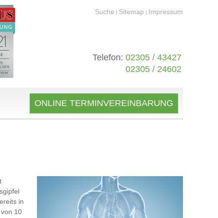
Suche
Sitemap
Impressum
|
|
Telefon:
02305 / 43427
02305 / 24602
ONLINE TERMINVEREINBARUNG
t
sgipfel
reits in
 von 10