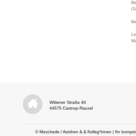
Be
(S
Be
Le
Wa
Wittener Straße 40
44575 Castrop-Rauxel
© Meschede / Aeishen & & Kolleg*innen | Ihr kompet