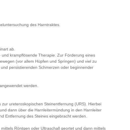
tteluntersuchung des Harntraktes.
inart ab.
z- und krampflösende Therapie. Zur Förderung eines
bewegen (vor allem Hüpfen und Springen) und viel zu
en und persistierenden Schmerzen oder beginnender
n angewendet werden.
ns zur ureteroskopischen Steinentfernung (URS). Hierbei
e und dann über die Harnleitermündung in den Harnleiter
nd Entfernung des Steines eingebracht werden.
n mittels Röntgen oder Ultraschall geortet und dann mittels