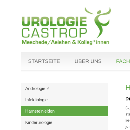
STARTSEITE
ÜBER UNS
FACH
H
Andrologie ♂
D
Infektiologie
5-
Harnsteinleiden
st
li
Kinderurologie
jü