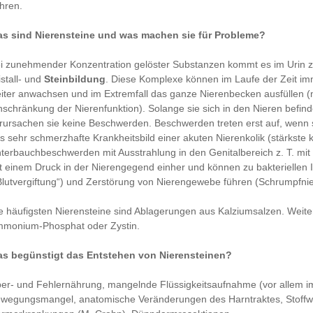
hren.
s sind Nierensteine und was machen sie für Probleme?
i zunehmender Konzentration gelöster Substanzen kommt es im Urin z
istall- und
Steinbildung
. Diese Komplexe können im Laufe der Zeit i
iter anwachsen und im Extremfall das ganze Nierenbecken ausfüllen (
nschränkung der Nierenfunktion). Solange sie sich in den Nieren befind
rursachen sie keine Beschwerden. Beschwerden treten erst auf, wenn s
s sehr schmerzhafte Krankheitsbild einer akuten Nierenkolik (stärkst
terbauchbeschwerden mit Ausstrahlung in den Genitalbereich z. T. mit
t einem Druck in der Nierengegend einher und können zu bakteriellen 
Blutvergiftung“) und Zerstörung von Nierengewebe führen (Schrumpfnie
e häufigsten Nierensteine sind Ablagerungen aus Kalziumsalzen. Wei
monium-Phosphat oder Zystin.
s begünstigt das Entstehen von Nierensteinen?
er- und Fehlernährung, mangelnde Flüssigkeitsaufnahme (vor allem im
wegungsmangel, anatomische Veränderungen des Harntraktes, Stoffw