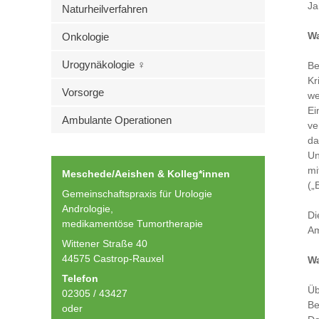
Ja
Naturheilverfahren
Wa
Onkologie
Urogynäkologie ♀
Be
Kr
Vorsorge
we
Ei
Ambulante Operationen
ve
da
Un
mi
Meschede/Aeishen & Kolleg*innen
(„
Gemeinschaftspraxis für Urologie
Andrologie,
Di
medikamentöse Tumortherapie
Am
Wittener Straße 40
44575 Castrop-Rauxel
Wa
Telefon
Üb
02305 / 43427
Be
oder