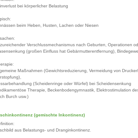
inverlust bei körperlicher Belastung
pisch:
nnässen beim Heben, Husten, Lachen oder Niesen
sachen:
zureichender Verschlussmechanismus nach Geburten, Operationen o
asensenkung (großen Einfluss hat Gebärmutterentfernung), Bindege
erapie:
lgemeine Maßnahmen (Gewichtsreduzierung, Vermeidung von Druckerh
rstopfung),
ssarbehandlung (Scheidenringe oder Würfel) bei Scheidensenkung
dikamentöse Therapie, Beckenbodengymnastik, Elektrostimulation de
ch Burch usw.)
schinkontinenz (gemischte Inkontinenz)
finition:
schbild aus Belastungs- und Dranginkontinenz.