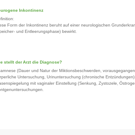
urogene Inkontinenz
finition:
ese Form der Inkontinenz beruht auf einer neurologischen Grunderkran
peicher- und Entleerungsphase) bewirkt.
e stellt der Arzt die Diagnose?
amnese (Dauer und Natur der Miktionsbeschwerden, vorausgegangene
rperliche Untersuchung, Urinuntersuchung (chronische Entzündungen),
asenspiegelung mit vaginaler Einstellung (Senkung, Zystozele, Östro
ntgenuntersuchungen.