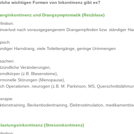
lche wichtigen Formen von Inkontinenz gibt es?
anginkontinenz und Drangsymptomatik (Reizblase)
finition:
inverlust nach vorausgegangenem Drangempfinden bzw. ständiger Ha
pisch:
ändiger Harndrang, viele Toilettengänge, geringe Urinmengen
sachen:
tzündliche Veränderungen,
emdkörper (z.B. Blasensteine),
rmonelle Störungen (Menopause),
ch Operationen, neurogen (z.B. M. Parkinson, MS, Querschnittslähmu
erapie:
ktionstraining, Beckenbodentraining, Elektrostimulation, medikamentö
lastungsinkontinenz (Stressinkontinenz)
finition: