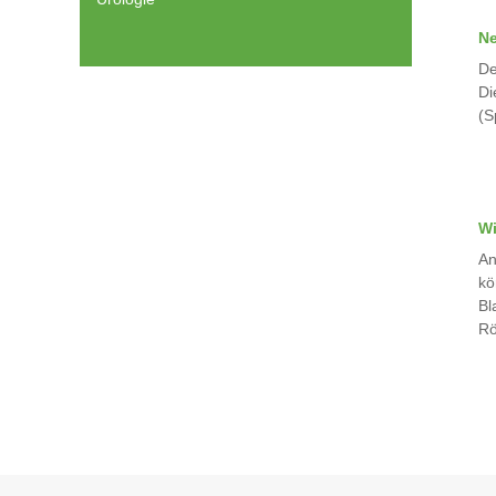
Ne
De
Di
(S
Wi
An
kö
Bl
Rö