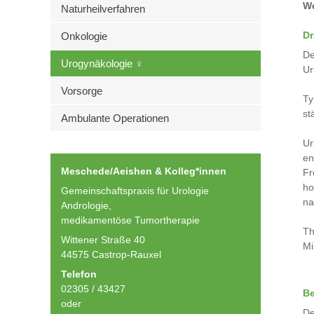
We
Naturheilverfahren
Dr
Onkologie
De
Urogynäkologie ♀
Ur
Vorsorge
Ty
st
Ambulante Operationen
Ur
en
Meschede/Aeishen & Kolleg*innen
Fr
ho
Gemeinschaftspraxis für Urologie
na
Andrologie,
medikamentöse Tumortherapie
Th
Wittener Straße 40
Mi
44575 Castrop-Rauxel
Telefon
02305 / 43427
Be
oder
De