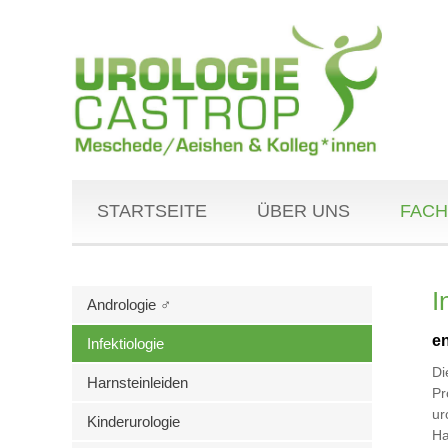
STARTSEITE
ÜBER UNS
FACH
I
Andrologie ♂
en
Infektiologie
Di
Harnsteinleiden
Pr
ur
Kinderurologie
Ha