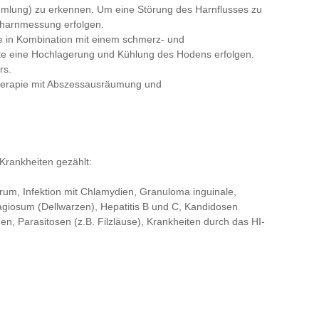
mlung) zu erkennen. Um eine Störung des Harnflusses zu
stharnmessung erfolgen.
ie in Kombination mit einem schmerz- und
te eine Hochlagerung und Kühlung des Hodens erfolgen.
rs.
Therapie mit Abszessausräumung und
Krankheiten gezählt:
rum, Infektion mit Chlamydien, Granuloma inguinale,
giosum (Dellwarzen), Hepatitis B und C, Kandidosen
n, Parasitosen (z.B. Filzläuse), Krankheiten durch das HI-