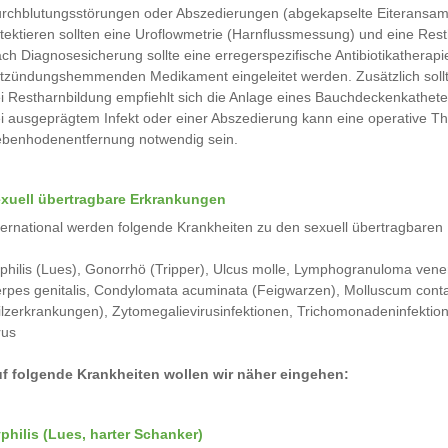
rchblutungsstörungen oder Abszedierungen (abgekapselte Eiteransam
tektieren sollten eine Uroflowmetrie (Harnflussmessung) und eine Re
ch Diagnosesicherung sollte eine erregerspezifische Antibiotikatherap
tzündungshemmenden Medikament eingeleitet werden. Zusätzlich soll
i Restharnbildung empfiehlt sich die Anlage eines Bauchdeckenkathete
i ausgeprägtem Infekt oder einer Abszedierung kann eine operative 
benhodenentfernung notwendig sein.
xuell übertragbare Erkrankungen
ternational werden folgende Krankheiten zu den sexuell übertragbaren 
philis (Lues), Gonorrhö (Tripper), Ulcus molle, Lymphogranuloma vene
rpes genitalis, Condylomata acuminata (Feigwarzen), Molluscum conta
ilzerkrankungen), Zytomegalievirusinfektionen, Trichomonadeninfektione
rus
f folgende Krankheiten wollen wir näher eingehen:
philis (Lues, harter Schanker)