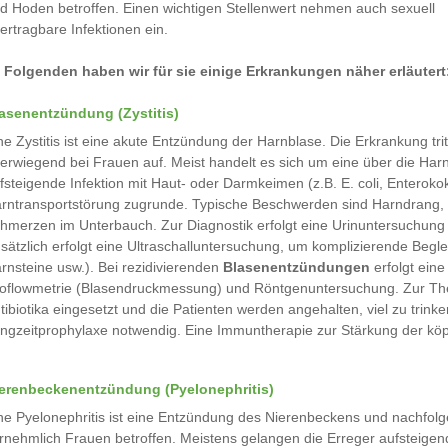
d Hoden betroffen. Einen wichtigen Stellenwert nehmen auch sexuell
ertragbare Infektionen ein.
 Folgenden haben wir für sie einige Erkrankungen näher erläutert
asenentzündung (Zystitis)
ne Zystitis ist eine akute Entzündung der Harnblase. Die Erkrankung trit
erwiegend bei Frauen auf. Meist handelt es sich um eine über die Har
fsteigende Infektion mit Haut- oder Darmkeimen (z.B. E. coli, Enterok
rntransportstörung zugrunde. Typische Beschwerden sind Harndrang, 
hmerzen im Unterbauch. Zur Diagnostik erfolgt eine Urinuntersuchung 
sätzlich erfolgt eine Ultraschalluntersuchung, um komplizierende Beg
rnsteine usw.). Bei rezidivierenden
Blasenentzündungen
erfolgt eine
oflowmetrie (Blasendruckmessung) und Röntgenuntersuchung. Zur Ther
tibiotika eingesetzt und die Patienten werden angehalten, viel zu trinken
ngzeitprophylaxe notwendig. Eine Immuntherapie zur Stärkung der kö
erenbeckenentzündung (Pyelonephritis)
ne Pyelonephritis ist eine Entzündung des Nierenbeckens und nachfol
rnehmlich Frauen betroffen. Meistens gelangen die Erreger aufsteigend