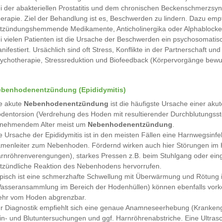
i der abakteriellen Prostatitis und dem chronischen Beckenschmerzsynd
erapie. Ziel der Behandlung ist es, Beschwerden zu lindern. Dazu emp
tzündungshemmende Medikamente, Anticholinergika oder Alphablocke
i vielen Patienten ist die Ursache der Beschwerden ein psychosomatis
nifestiert. Ursächlich sind oft Stress, Konflikte in der Partnerschaft u
ychotherapie, Stressreduktion und Biofeedback (Körpervorgänge bewuss
benhodenentzündung (Epididymitis)
e akute
Nebenhodenentzündung
ist die häufigste Ursache einer ak
dentorsion (Verdrehung des Hoden mit resultierender Durchblutungsstöru
nehmendem Alter meist um
Nebenhodenentzündung
.
e Ursache der Epididymitis ist in den meisten Fällen eine Harnwegsinf
menleiter zum Nebenhoden. Fördernd wirken auch hier Störungen im 
rnröhrenverengungen), starkes Pressen z.B. beim Stuhlgang oder einge
tzündliche Reaktion des Nebenhodens hervorrufen.
pisch ist eine schmerzhafte Schwellung mit Überwärmung und Rötung i
asseransammlung im Bereich der Hodenhüllen) können ebenfalls vork
hr vom Hoden abgrenzbar.
r Diagnostik empfiehlt sich eine genaue Anamneseerhebung (Krankenge
in- und Blutuntersuchungen und ggf. Harnröhrenabstriche. Eine Ultras