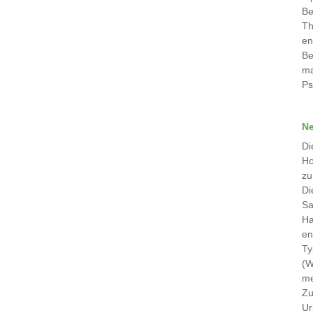
Be
Th
en
Be
ma
Ps
Ne
Di
Ho
zu
Di
Sa
Ha
en
Ty
(W
me
Zu
Ur