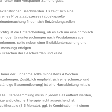
erfrühter oder verspäteter Samenerguss,
arakteristischen Beschwerden. Es zeigt sich eine
 eines Prostataabszesses (abgekapselte
Urinuntersuchung finden sich Entzündungszellen
 Wichtig ist die Unterscheidung, ob es sich um eine chronisch
ulturen oder Urinuntersuchungen nach Prostatamassage
 erkennen, sollte neben einer Blutbilduntersuchung und
hlmessung) erfolgen.
n Ursachen der Beschwerden und keine
Die Dauer der Einnahme sollte mindestens 4 Wochen
vorzubeugen. Zusätzlich empfiehlt sich eine schmerz- und
ändige Blasenentleerung) ist eine Harnableitung mittels
. Die Eiteransammlung muss in jedem Fall entfernt werden,
ge antibiotische Therapie nicht ausreichend ist.
ngzeittherapie (3-6 Monate), ggf. in Kombination mit einem