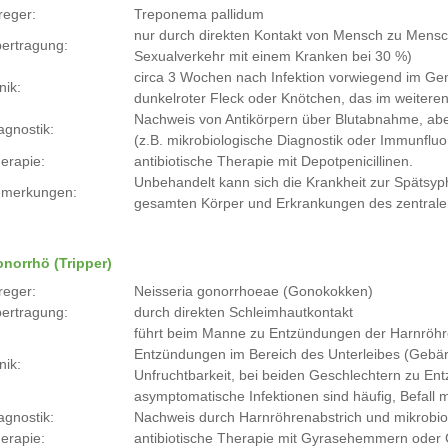
reger:
Treponema pallidum
nur durch direkten Kontakt von Mensch zu Mensch 
ertragung:
Sexualverkehr mit einem Kranken bei 30 %)
circa 3 Wochen nach Infektion vorwiegend im Ge
nik:
dunkelroter Fleck oder Knötchen, das im weiteren
Nachweis von Antikörpern über Blutabnahme, ab
agnostik:
(z.B. mikrobiologische Diagnostik oder Immunflu
erapie:
antibiotische Therapie mit Depotpenicillinen.
Unbehandelt kann sich die Krankheit zur Spätsy
merkungen:
gesamten Körper und Erkrankungen des zentral
norrhö (Tripper)
reger:
Neisseria gonorrhoeae (Gonokokken)
ertragung:
durch direkten Schleimhautkontakt
führt beim Manne zu Entzündungen der Harnröhre
Entzündungen im Bereich des Unterleibes (Gebärmu
nik:
Unfruchtbarkeit, bei beiden Geschlechtern zu E
asymptomatische Infektionen sind häufig, Befall 
agnostik:
Nachweis durch Harnröhrenabstrich und mikrobio
erapie:
antibiotische Therapie mit Gyrasehemmern oder