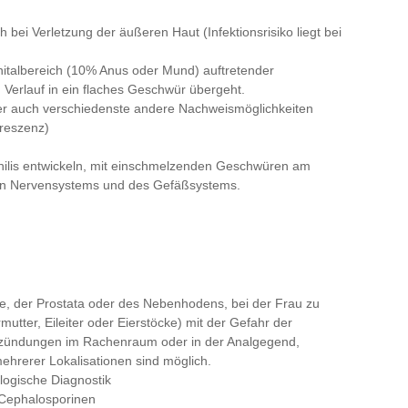
bei Verletzung der äußeren Haut (Infektionsrisiko liegt bei
nitalbereich (10% Anus oder Mund) auftretender
 Verlauf in ein flaches Geschwür übergeht.
er auch verschiedenste andere Nachweismöglichkeiten
oreszenz)
philis entwickeln, mit einschmelzenden Geschwüren am
en Nervensystems und des Gefäßsystems.
, der Prostata oder des Nebenhodens, bei der Frau zu
tter, Eileiter oder Eierstöcke) mit der Gefahr der
ntzündungen im Rachenraum oder in der Analgegend,
mehrerer Lokalisationen sind möglich.
logische Diagnostik
 Cephalosporinen