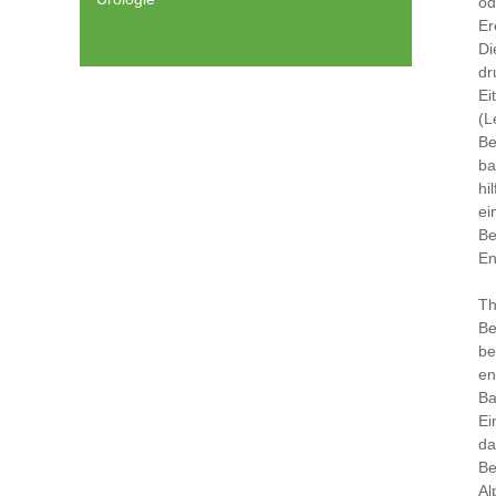
od
Er
Di
dr
Ei
(L
Be
ba
hi
ei
Be
En
Th
Be
be
en
Ba
Ei
da
Be
Al