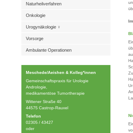
un
Naturheilverfahren
üb
Onkologie
Im
Urogynäkologie ♀
Bl
Vorsorge
Ei
üb
Ambulante Operationen
au
Ha
Sc
Meschede/Aeishen & Kolleg*innen
Zu
Ha
Gemeinschaftspraxis für Urologie
Ur
Andrologie,
An
medikamentöse Tumortherapie
La
Wittener Straße 40
44575 Castrop-Rauxel
Ni
Telefon
02305 / 43427
Ei
oder
vo