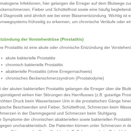
matogene Infektionen, hier gelangen die Erreger auf dem Blutwege zu
ckenschmerzen, Fieber und Schüttelfrost sowie eine häufig begleiten
d Diagnostik sind ähnlich wie bei einer Blasenentzündung. Wichtig is
rnwegsystems frühzeitig zu erkennen, um chronische Verläufe oder ei
tzündung der Vorsteherdrüse (Prostatitis)
ne Prostatitis ist eine akute oder chronische Entzündung der Vorsteh
akute bakterielle Prostatitis
chronisch bakterielle Prostatitis
abakterielle Prostatitis (ohne Erregernachweis)
chronisches Beckenschmerzsyndrom (Prostatodynie)
i der akuten bakteriellen Prostatitis gelangen die Erreger über die Blu
günstigend wirken hier Störungen des Harnflusses (z.B. gutartige Pr
höhten Druck beim Wasserlassen Urin in die prostatischen Gänge hinei
pische Beschwerden sind Fieber, Schüttelfrost, Schmerzen beim Wasser
hmerzen in der Dammgegend und Schmerzen beim Stuhlgang.
e Symptome der chronischen abakteriellen sowie bakteriellen Prostat
gegen uncharakteristisch. Die Patienten können unter Schmerzen in 