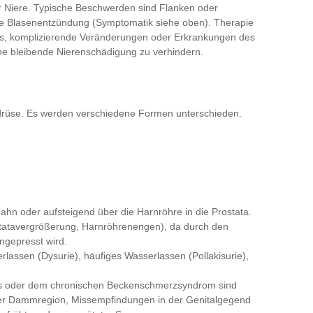
r Niere. Typische Beschwerden sind Flanken oder
de Blasenentzündung (Symptomatik siehe oben). Therapie
t es, komplizierende Veränderungen oder Erkrankungen des
ne bleibende Nierenschädigung zu verhindern.
erdrüse. Es werden verschiedene Formen unterschieden.
tbahn oder aufsteigend über die Harnröhre in die Prostata.
ostatavergrößerung, Harnröhrenengen), da durch den
ngepresst wird.
lassen (Dysurie), häufiges Wasserlassen (Pollakisurie),
itis oder dem chronischen Beckenschmerzsyndrom sind
der Dammregion, Missempfindungen in der Genitalgegend