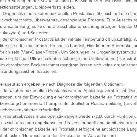
er an Störungen der Sexualfunktion (z.B. Schmerzen beim Beischlaf, v
ektionsstörungen, Libidoverlust) leiden.
e Diagnostik einer akuten bakteriellen Prostatitis stützt sich auf die ch
uckschmerzhafte, überwärmte, geschwollene Prostata. Zum Ausschluss
teransammlung) sollte eine Ultraschalluntersuchung erfolgen. Bei der 
eukozyten) und Bakterien.
i der chronischen Prostatitis ist der rektale Tastbefund oft unauffällig.
kterielle oder abakterielle Prostatitis handelt. Hier können Spermak
lfreich sein (Vier-Gläser-Probe). Um Störungen im Urogenitalsystem zu
ner sorgfältigen Ultraschalluntersuchung, eine Uroflowmetrie (Harnstra
im chronischen Beckenschmerzsyndrom lassen sich keine organische
tzündungszeichen feststellen.
erapeutisch ergeben je nach Diagnose die folgenden Optionen:
i der akuten bakteriellen Prostatitis werden Antibiotika verabreicht. 
tragen, um der Entwicklung einer chronischen bakteriellen Prostatitis 
tzündungshemmende Therapie. Bei deutlicher Restharnbildung (unvollst
uchdeckenkatheter erforderlich.
n Prostataabszess muss operativ saniert werden (z.B. durch Punktion)
 es sich um einen abgekapselten Prozess handelt und somit eine alleini
i der chronischen bakteriellen Prostatitis erfolgt eine antibiotische La
phablocker (Herabsetzung des Druckes beim Wasserlassen).