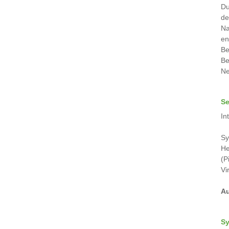
Du
de
Na
en
Be
Be
Ne
Se
In
Sy
He
(P
Vi
Au
Sy