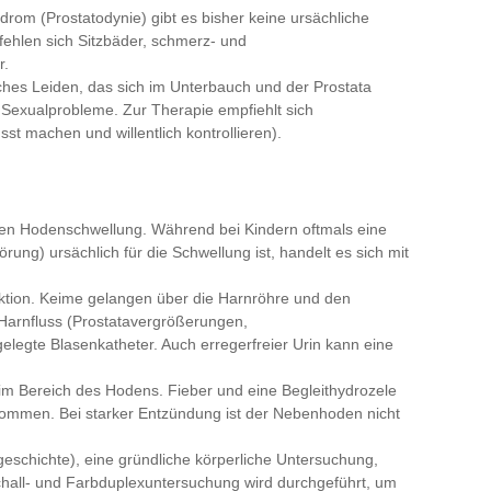
rom (Prostatodynie) gibt es bisher keine ursächliche
fehlen sich Sitzbäder, schmerz- und
r.
ches Leiden, das sich im Unterbauch und der Prostata
nd Sexualprobleme. Zur Therapie empfiehlt sich
t machen und willentlich kontrollieren).
uten Hodenschwellung. Während bei Kindern oftmals eine
ng) ursächlich für die Schwellung ist, handelt es sich mit
ektion. Keime gelangen über die Harnröhre und den
Harnfluss (Prostatavergrößerungen,
legte Blasenkatheter. Auch erregerfreier Urin kann eine
m Bereich des Hodens. Fieber und eine Begleithydrozele
ommen. Bei starker Entzündung ist der Nebenhoden nicht
schichte), eine gründliche körperliche Untersuchung,
chall- und Farbduplexuntersuchung wird durchgeführt, um