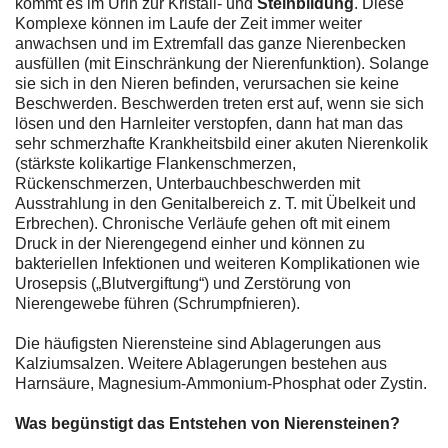
kommt es im Urin zur Kristall- und
Steinbildung
. Diese
Komplexe können im Laufe der Zeit immer weiter
anwachsen und im Extremfall das ganze Nierenbecken
ausfüllen (mit Einschränkung der Nierenfunktion). Solange
sie sich in den Nieren befinden, verursachen sie keine
Beschwerden. Beschwerden treten erst auf, wenn sie sich
lösen und den Harnleiter verstopfen, dann hat man das
sehr schmerzhafte Krankheitsbild einer akuten Nierenkolik
(stärkste kolikartige Flankenschmerzen,
Rückenschmerzen, Unterbauchbeschwerden mit
Ausstrahlung in den Genitalbereich z. T. mit Übelkeit und
Erbrechen). Chronische Verläufe gehen oft mit einem
Druck in der Nierengegend einher und können zu
bakteriellen Infektionen und weiteren Komplikationen wie
Urosepsis („Blutvergiftung“) und Zerstörung von
Nierengewebe führen (Schrumpfnieren).
Die häufigsten Nierensteine sind Ablagerungen aus
Kalziumsalzen. Weitere Ablagerungen bestehen aus
Harnsäure, Magnesium-Ammonium-Phosphat oder Zystin.
Was begünstigt das Entstehen von Nierensteinen?