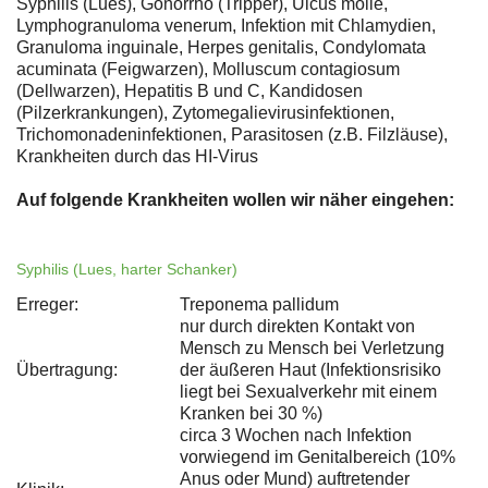
Syphilis (Lues), Gonorrhö (Tripper), Ulcus molle,
Lymphogranuloma venerum, Infektion mit Chlamydien,
Granuloma inguinale, Herpes genitalis, Condylomata
acuminata (Feigwarzen), Molluscum contagiosum
(Dellwarzen), Hepatitis B und C, Kandidosen
(Pilzerkrankungen), Zytomegalievirusinfektionen,
Trichomonadeninfektionen, Parasitosen (z.B. Filzläuse),
Krankheiten durch das HI-Virus
Auf folgende Krankheiten wollen wir näher eingehen:
Syphilis (Lues, harter Schanker)
Erreger:
Treponema pallidum
nur durch direkten Kontakt von
Mensch zu Mensch bei Verletzung
Übertragung:
der äußeren Haut (Infektionsrisiko
liegt bei Sexualverkehr mit einem
Kranken bei 30 %)
circa 3 Wochen nach Infektion
vorwiegend im Genitalbereich (10%
Anus oder Mund) auftretender