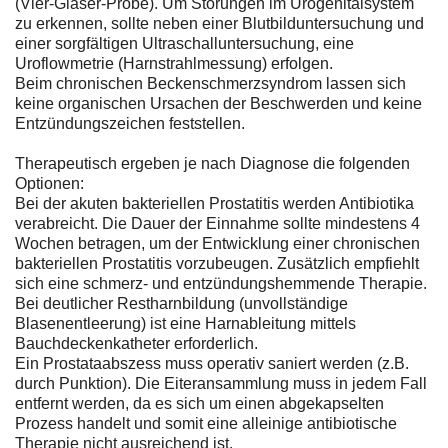
(Vier-Gläser-Probe). Um Störungen im Urogenitalsystem
zu erkennen, sollte neben einer Blutbilduntersuchung und
einer sorgfältigen Ultraschalluntersuchung, eine
Uroflowmetrie (Harnstrahlmessung) erfolgen.
Beim chronischen Beckenschmerzsyndrom lassen sich
keine organischen Ursachen der Beschwerden und keine
Entzündungszeichen feststellen.
Therapeutisch ergeben je nach Diagnose die folgenden
Optionen:
Bei der akuten bakteriellen Prostatitis werden Antibiotika
verabreicht. Die Dauer der Einnahme sollte mindestens 4
Wochen betragen, um der Entwicklung einer chronischen
bakteriellen Prostatitis vorzubeugen. Zusätzlich empfiehlt
sich eine schmerz- und entzündungshemmende Therapie.
Bei deutlicher Restharnbildung (unvollständige
Blasenentleerung) ist eine Harnableitung mittels
Bauchdeckenkatheter erforderlich.
Ein Prostataabszess muss operativ saniert werden (z.B.
durch Punktion). Die Eiteransammlung muss in jedem Fall
entfernt werden, da es sich um einen abgekapselten
Prozess handelt und somit eine alleinige antibiotische
Therapie nicht ausreichend ist.