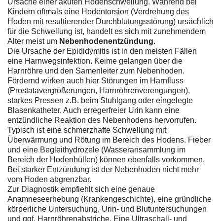
Ursache einer akuten Hodenschwellung. Während bei
Kindern oftmals eine Hodentorsion (Verdrehung des
Hoden mit resultierender Durchblutungsstörung) ursächlich
für die Schwellung ist, handelt es sich mit zunehmendem
Alter meist um
Nebenhodenentzündung
.
Die Ursache der Epididymitis ist in den meisten Fällen
eine Harnwegsinfektion. Keime gelangen über die
Harnröhre und den Samenleiter zum Nebenhoden.
Fördernd wirken auch hier Störungen im Harnfluss
(Prostatavergrößerungen, Harnröhrenverengungen),
starkes Pressen z.B. beim Stuhlgang oder eingelegte
Blasenkatheter. Auch erregerfreier Urin kann eine
entzündliche Reaktion des Nebenhodens hervorrufen.
Typisch ist eine schmerzhafte Schwellung mit
Überwärmung und Rötung im Bereich des Hodens. Fieber
und eine Begleithydrozele (Wasseransammlung im
Bereich der Hodenhüllen) können ebenfalls vorkommen.
Bei starker Entzündung ist der Nebenhoden nicht mehr
vom Hoden abgrenzbar.
Zur Diagnostik empfiehlt sich eine genaue
Anamneseerhebung (Krankengeschichte), eine gründliche
körperliche Untersuchung, Urin- und Blutuntersuchungen
und ggf. Harnröhrenabstriche. Eine Ultraschall- und