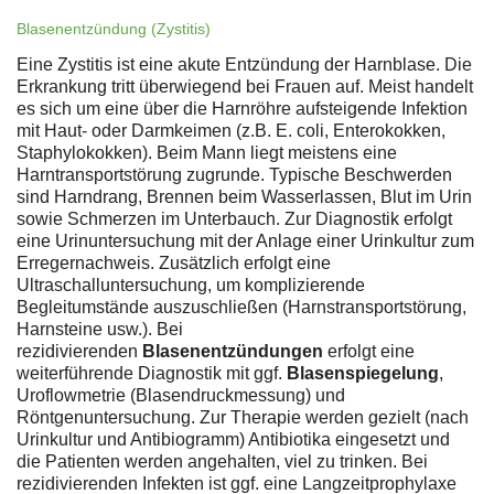
Blasenentzündung (Zystitis)
Eine Zystitis ist eine akute Entzündung der Harnblase. Die
Erkrankung tritt überwiegend bei Frauen auf. Meist handelt
es sich um eine über die Harnröhre aufsteigende Infektion
mit Haut- oder Darmkeimen (z.B. E. coli, Enterokokken,
Staphylokokken). Beim Mann liegt meistens eine
Harntransportstörung zugrunde. Typische Beschwerden
sind Harndrang, Brennen beim Wasserlassen, Blut im Urin
sowie Schmerzen im Unterbauch. Zur Diagnostik erfolgt
eine Urinuntersuchung mit der Anlage einer Urinkultur zum
Erregernachweis. Zusätzlich erfolgt eine
Ultraschalluntersuchung, um komplizierende
Begleitumstände auszuschließen (Harnstransportstörung,
Harnsteine usw.). Bei
rezidivierenden
Blasenentzündungen
erfolgt eine
weiterführende Diagnostik mit ggf.
Blasenspiegelung
,
Uroflowmetrie (Blasendruckmessung) und
Röntgenuntersuchung. Zur Therapie werden gezielt (nach
Urinkultur und Antibiogramm) Antibiotika eingesetzt und
die Patienten werden angehalten, viel zu trinken. Bei
rezidivierenden Infekten ist ggf. eine Langzeitprophylaxe