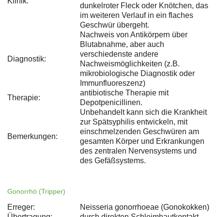
Klinik:
dunkelroter Fleck oder Knötchen, das
im weiteren Verlauf in ein flaches
Geschwür übergeht.
Nachweis von Antikörpern über
Blutabnahme, aber auch
verschiedenste andere
Diagnostik:
Nachweismöglichkeiten (z.B.
mikrobiologische Diagnostik oder
Immunfluoreszenz)
antibiotische Therapie mit
Therapie:
Depotpenicillinen.
Unbehandelt kann sich die Krankheit
zur Spätsyphilis entwickeln, mit
einschmelzenden Geschwüren am
Bemerkungen:
gesamten Körper und Erkrankungen
des zentralen Nervensystems und
des Gefäßsystems.
Gonorrhö (Tripper)
Erreger:
Neisseria gonorrhoeae (Gonokokken)
Übertragung:
durch direkten Schleimhautkontakt